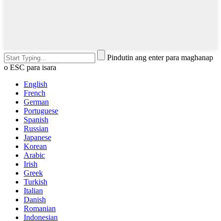
Pindutin ang enter para maghanap
o ESC para isara
English
French
German
Portuguese
Spanish
Russian
Japanese
Korean
Arabic
Irish
Greek
Turkish
Italian
Danish
Romanian
Indonesian