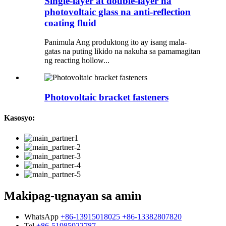
Single-layer at double-layer na
photovoltaic glass na anti-reflection
coating fluid
Panimula Ang produktong ito ay isang mala-
gatas na puting likido na nakuha sa pamamagitan
ng reacting hollow...
Photovoltaic bracket fasteners
Kasosyo:
Makipag-ugnayan sa amin
WhatsApp
+86-13915018025 +86-13382807820
Tel
+86-51985922787