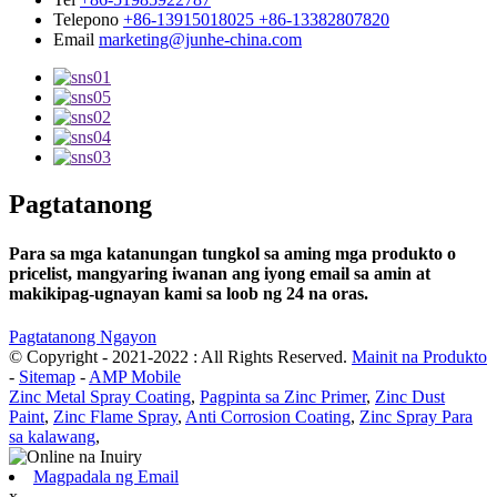
Telepono
+86-13915018025 +86-13382807820
Email
marketing@junhe-china.com
Pagtatanong
Para sa mga katanungan tungkol sa aming mga produkto o
pricelist, mangyaring iwanan ang iyong email sa amin at
makikipag-ugnayan kami sa loob ng 24 na oras.
Pagtatanong Ngayon
© Copyright - 2021-2022 : All Rights Reserved.
Mainit na Produkto
-
Sitemap
-
AMP Mobile
Zinc Metal Spray Coating
,
Pagpinta sa Zinc Primer
,
Zinc Dust
Paint
,
Zinc Flame Spray
,
Anti Corrosion Coating
,
Zinc Spray Para
sa kalawang
,
Magpadala ng Email
x